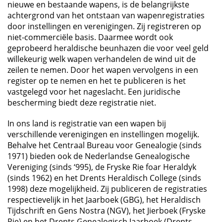
nieuwe en bestaande wapens, is de belangrijkste
achtergrond van het ontstaan van wapenregistraties
door instellingen en verenigingen. Zij registreren op
niet-commerciële basis. Daarmee wordt ook
geprobeerd heraldische beunhazen die voor veel geld
willekeurig welk wapen verhandelen de wind uit de
zeilen te nemen. Door het wapen vervolgens in een
register op te nemen en het te publiceren is het
vastgelegd voor het nageslacht. Een juridische
bescherming biedt deze registratie niet.
In ons land is registratie van een wapen bij
verschillende verenigingen en instellingen mogelijk.
Behalve het Centraal Bureau voor Genealogie (sinds
1971) bieden ook de Nederlandse Genealogische
Vereniging (sinds ‘995), de Fryske Rie foar Heraldyk
(sinds 1962) en het Drents Heraldisch College (sinds
1998) deze mogelijkheid. Zij publiceren de registraties
respectievelijk in het Jaarboek (GBG), het Heraldisch
Tijdschrift en Gens Nostra (NGV), het Jierboek (Fryske
Rie) en het Drents Genealogisch Jaarboek (Drents