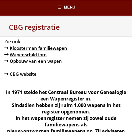
Skip
MENU
to
content
CBG registratie
Zie ook:
Kloosterman familiewapen
Wapenschild foto
Opbouw van een wapen
CBG website
In 1971 stelde het Centraal Bureau voor Genealogie
een Wapenregister in.
Sindsdien hebben zij ruim 1.000 wapens in het
register opgenomen.
In het wapenregister nemen zij zowel oude
familiewapens als
nieuw-ontworpen familiewapens op. Zij adviseren