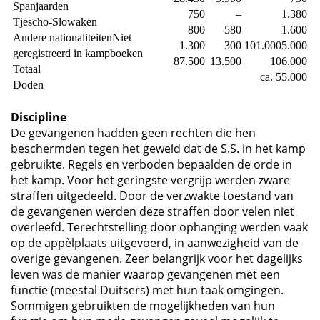
Spanjaarden
750
–
1.380
Tjescho-Slowaken
800
580
1.600
Andere nationaliteitenNiet
1.300
300
101.0005.000
geregistreerd in kampboeken
87.500
13.500
106.000
Totaal
ca. 55.000
Doden
Discipline
De gevangenen hadden geen rechten die hen
beschermden tegen het geweld dat de S.S. in het kamp
gebruikte. Regels en verboden bepaalden de orde in
het kamp. Voor het geringste vergrijp werden zware
straffen uitgedeeld. Door de verzwakte toestand van
de gevangenen werden deze straffen door velen niet
overleefd. Terechtstelling door ophanging werden vaak
op de appèlplaats uitgevoerd, in aanwezigheid van de
overige gevangenen. Zeer belangrijk voor het dagelijks
leven was de manier waarop gevangenen met een
functie (meestal Duitsers) met hun taak omgingen.
Sommigen gebruikten de mogelijkheden van hun