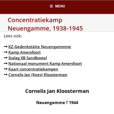
Skip
MENU
to
content
Concentratiekamp
Neuengamme, 1938-1945
Lees ook:
KZ-Gedenkstätte Neuengammme
Kamp Amersfoort
Stalag XB Sandbostel
Nationaal monument Kamp Amersfoort
Kaart concentratiekampen
Cornelis Jan (Kees) Kloosterman
Cornelis Jan Kloosterman
Neuengamme † 1944