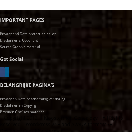
IMPORTANT PAGES
Privacy and Data protection policy
Disclaimer & Copyright
Source Graphic material
Get Social
BELANGRIJKE PAGINA’S
Privacy en Data bescherming verklaring
Disclaimer en Copyright
Bronnen Grafisch materiaal
| Copyright 2013+ - Kloosterman Genealogy | All Rights
Reserved | WordPress v.5+ and AVADA theme v.7+ |
Design by Cees Kloosterman |