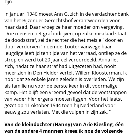
zijn.
In januari 1946 moest Ann G. zich in de verdachtenbank
van het Bijzonder Gerechtshof verantwoorden voor
haar daad. Daar vroeg ze haar moeder om vergeving.
Drie mensen het graf indrijven, op zulke misdaad staat
de doodsstraf, zei de rechter die het meisje `door en
door verdorven` noemde. Louter vanwege haar
jeugdige leeftijd ten tijde van het verraad, ontliep ze de
strop en werd tot 20 jaar cel veroordeeld. Anna liet
zich, nadat ze haar straf had uitgezeten had, nooit
meer zien in Den Helder vertelt Willem Kloosterman. Ik
hoor dat ze enkele jaren geleden is overleden. We zijn
als familie nu voor de eerste keer in dit voormalige
kamp. Het blijft een vreemd gevoel dat de voetstappen
van vader hier ergens moeten liggen. Voor het laatst
gezet op 11 oktober 1944 toen hij Nederland voor
eeuwig zou verlaten. Met die vulpen in zijn zak. “
Van de kleindochter (Hanny) van Arie Kiesling, één
van de andere 4 mannen kreeg ik nog de volgende