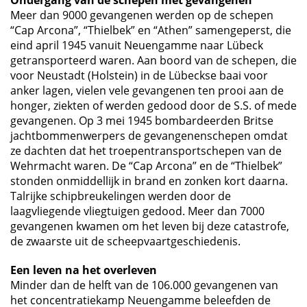
Ondergang van de schepen met gevangenen
Meer dan 9000 gevangenen werden op de schepen
“Cap Arcona”, “Thielbek” en “Athen” samengeperst, die
eind april 1945 vanuit Neuengamme naar Lübeck
getransporteerd waren. Aan boord van de schepen, die
voor Neustadt (Holstein) in de Lübeckse baai voor
anker lagen, vielen vele gevangenen ten prooi aan de
honger, ziekten of werden gedood door de S.S. of mede
gevangenen. Op 3 mei 1945 bombardeerden Britse
jachtbommenwerpers de gevangenenschepen omdat
ze dachten dat het troepentransportschepen van de
Wehrmacht waren. De “Cap Arcona” en de “Thielbek”
stonden onmiddellijk in brand en zonken kort daarna.
Talrijke schipbreukelingen werden door de
laagvliegende vliegtuigen gedood. Meer dan 7000
gevangenen kwamen om het leven bij deze catastrofe,
de zwaarste uit de scheepvaartgeschiedenis.
Een leven na het overleven
Minder dan de helft van de 106.000 gevangenen van
het concentratiekamp Neuengamme beleefden de