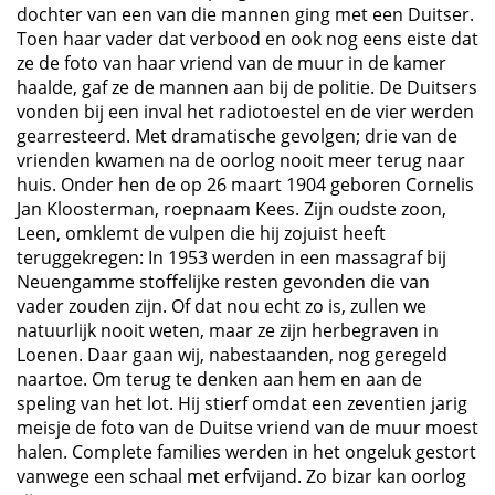
dochter van een van die mannen ging met een Duitser.
Toen haar vader dat verbood en ook nog eens eiste dat
ze de foto van haar vriend van de muur in de kamer
haalde, gaf ze de mannen aan bij de politie. De Duitsers
vonden bij een inval het radiotoestel en de vier werden
gearresteerd. Met dramatische gevolgen; drie van de
vrienden kwamen na de oorlog nooit meer terug naar
huis. Onder hen de op 26 maart 1904 geboren Cornelis
Jan Kloosterman, roepnaam Kees. Zijn oudste zoon,
Leen, omklemt de vulpen die hij zojuist heeft
teruggekregen: In 1953 werden in een massagraf bij
Neuengamme stoffelijke resten gevonden die van
vader zouden zijn. Of dat nou echt zo is, zullen we
natuurlijk nooit weten, maar ze zijn herbegraven in
Loenen. Daar gaan wij, nabestaanden, nog geregeld
naartoe. Om terug te denken aan hem en aan de
speling van het lot. Hij stierf omdat een zeventien jarig
meisje de foto van de Duitse vriend van de muur moest
halen. Complete families werden in het ongeluk gestort
vanwege een schaal met erfvijand. Zo bizar kan oorlog