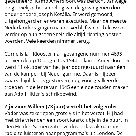
gedetineerd. Kamp Amersfoort was berucht vanwege
de gruwelijke behandeling van de gevangenen door
onder andere Joseph Kotälla. Er werd gemoord,
uitgehongerd en er waren executies. Maar de meeste
Nederlanders gingen na een verblijf van enkele weken
verder op hun groene reis die altijd richting oosten
voerden. Vele keerden nimmer terug.
Cornelis Jan Kloosterman gevangene nummer 4693
arriveerde op 10 augustus 1944 in kamp Amersfoort er
werd 11 oktober van het jaar doorgestuurd naar één
van de kampen bij Neuengamme. Daar is hij zeer
waarschijnlijk ook gestorven, nog vóór geallieerde
troepen in de lente van 1945 een einde zouden maken
aan Adolf Hitler ’s schrikbewind.
Zijn zoon Willem (73 jaar) vertelt het volgende:
Vader was zeker geen grote vis in het verzet. Hij had
met drie vrienden een soort kaartclubje in de buurt in
Den Helder. Samen zaten ze dus ook vaak naar de
radio te luisteren naar programma’s uit Londen. De