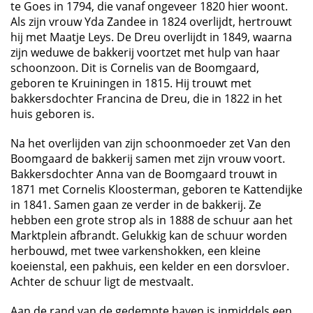
te Goes in 1794, die vanaf ongeveer 1820 hier woont.
Als zijn vrouw Yda Zandee in 1824 overlijdt, hertrouwt
hij met Maatje Leys. De Dreu overlijdt in 1849, waarna
zijn weduwe de bakkerij voortzet met hulp van haar
schoonzoon. Dit is Cornelis van de Boomgaard,
geboren te Kruiningen in 1815. Hij trouwt met
bakkersdochter Francina de Dreu, die in 1822 in het
huis geboren is.
Na het overlijden van zijn schoonmoeder zet Van den
Boomgaard de bakkerij samen met zijn vrouw voort.
Bakkersdochter Anna van de Boomgaard trouwt in
1871 met Cornelis Kloosterman, geboren te Kattendijke
in 1841. Samen gaan ze verder in de bakkerij. Ze
hebben een grote strop als in 1888 de schuur aan het
Marktplein afbrandt. Gelukkig kan de schuur worden
herbouwd, met twee varkenshokken, een kleine
koeienstal, een pakhuis, een kelder en een dorsvloer.
Achter de schuur ligt de mestvaalt.
Aan de rand van de gedempte haven is inmiddels een