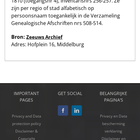
1810 (toegangsnr 4), inventarisnrs 256-257. Ze
zijn per regio of stad alfabetisch op
persoonsnaam toegankelijk in de Verzameling
Genealogische Afschriften nrs 508-514.
Bron:
Zeeuws Archief
Adres: Hofplein 16, Middelburg
IMPORTANT
GET SOCIAL
BELANGRIJKE
PAGES
PAGINA’S
Privacy and Data
Privacy en Data
protection policy
bescherming
Disclaimer &
verklaring
Copyright
Disclaimer en