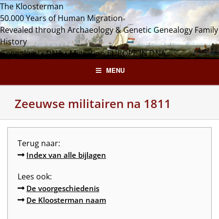
Skip
The Kloosterman
to
50.000 Years of Human Migration
content
Revealed through Archaeology & Genetic Genealogy
Family
History
Genealogy • DNA • Migration
EUROPE IN DNA
MENU
Zeeuwse militairen na 1811
Terug naar:
Index van alle bijlagen
Lees ook:
De voorgeschiedenis
De Kloosterman naam