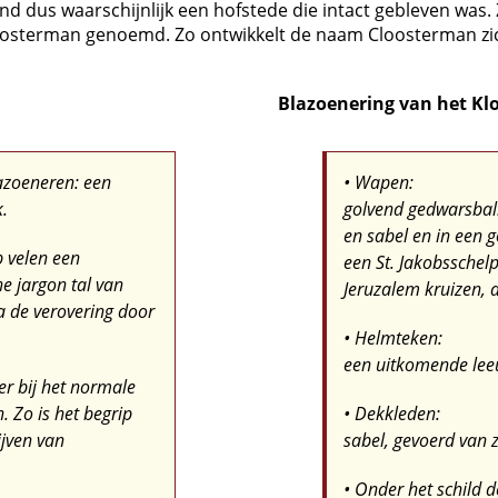
stond dus waarschijnlijk een hofstede die intact gebleven wa
loosterman genoemd. Zo ontwikkelt de naam Cloosterman zi
Blazoenering van het K
azoeneren: een
• Wapen:
.
golvend gedwarsbalk
en sabel en in een 
p velen een
een St. Jakobsschel
he jargon tal van
Jeruzalem kruizen, a
na de verovering door
• Helmteken:
een uitkomende leeu
er bij het normale
. Zo is het begrip
• Dekkleden:
jven van
sabel, gevoerd van z
• Onder het schild d