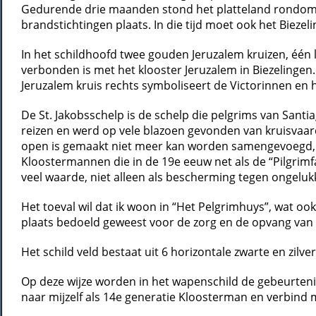
Gedurende drie maanden stond het platteland rondom Go
brandstichtingen plaats. In die tijd moet ook het Bieze
In het schildhoofd twee gouden Jeruzalem kruizen, één 
verbonden is met het klooster Jeruzalem in Biezelingen.
Jeruzalem kruis rechts symboliseert de Victorinnen en h
De St. Jakobsschelp is de schelp die pelgrims van Sant
reizen en werd op vele blazoen gevonden van kruisvaard
open is gemaakt niet meer kan worden samengevoegd, st
Kloostermannen die in de 19e eeuw net als de “Pilgrim
veel waarde, niet alleen als bescherming tegen ongelu
Het toeval wil dat ik woon in “Het Pelgrimhuys”, wat oo
plaats bedoeld geweest voor de zorg en de opvang van
Het schild veld bestaat uit 6 horizontale zwarte en zil
Op deze wijze worden in het wapenschild de gebeurten
naar mijzelf als 14e generatie Kloosterman en verbind m