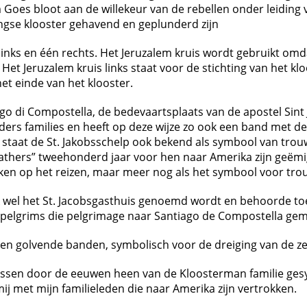
es bloot aan de willekeur van de rebellen onder leiding v
lingse klooster gehavend en geplunderd zijn
links en één rechts. Het Jeruzalem kruis wordt gebruikt o
 Het Jeruzalem kruis links staat voor de stichting van het k
et einde van het klooster.
iago di Compostella, de bedevaartsplaats van de apostel Sin
ers families en heeft op deze wijze zo ook een band met de
aat de St. Jakobsschelp ook bekend als symbool van trouw.
fathers” tweehonderd jaar voor hen naar Amerika zijn geëm
kken op het reizen, maar meer nog als het symbool voor tro
k wel het St. Jacobsgasthuis genoemd wordt en behoorde toe 
 pelgrims die pelgrimage naar Santiago de Compostella ge
veren golvende banden, symbolisch voor de dreiging van de ze
issen door de eeuwen heen van de Kloosterman familie ges
ij met mijn familieleden die naar Amerika zijn vertrokken.