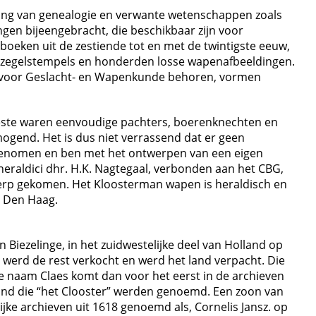
ening van genealogie en verwante wetenschappen zoals
ngen bijeengebracht, die beschikbaar zijn voor
boeken uit de zestiende tot en met de twintigste eeuw,
e zegelstempels en honderden losse wapenafbeeldingen.
ap voor Geslacht- en Wapenkunde behoren, vormen
meeste waren eenvoudige pachters, boerenknechten en
mogend. Het is dus niet verrassend dat er geen
ap genomen en ben met het ontwerpen van een eigen
eraldici dhr. H.K. Nagtegaal, verbonden aan het CBG,
twerp gekomen. Het Kloosterman wapen is heraldisch en
n Den Haag.
 Biezelinge, in het zuidwestelijke deel van Holland op
8 werd de rest verkocht en werd het land verpacht. Die
 naam Claes komt dan voor het eerst in de archieven
land die “het Clooster” werden genoemd. Een zoon van
elijke archieven uit 1618 genoemd als, Cornelis Jansz. op