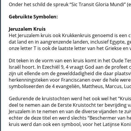
Onder het schild de spreuk “Sic Transit Gloria Mundi” (
Gebruikte Symbolen:
Jeruzalem Kruis
Het Jeruzalem kruis ook Krukkenkruis genoemd is een co
dat land en in aangrenzende landen, inclusief Egypte, 
onze letter T is ook de laatste letter van het Griekse e
Dit teken in de vorm van een kruis komt in het Oude Te
Israël hoort. In Ezechiël 9, 4 vraagt God aan de profe
zijn uit ellende om de gewelddadigheid die daar plaatsvi
herkenningsteken voor Franciscanen over de hele wereld
symboliseerden de 4 evangeliën, Mattheus, Marcus, Luca
Gedurende de kruistochten werd het ook wel het “Kruis
deel te nemen aan de Eerste Kruistocht ter bevrijding
Jeruzalem in te nemen en van de diverse vijanden te zu
echter de deze titel en werd slechts “Beschermer van he
kruis werd dan ook een symbool, voor het Latijnse Koni