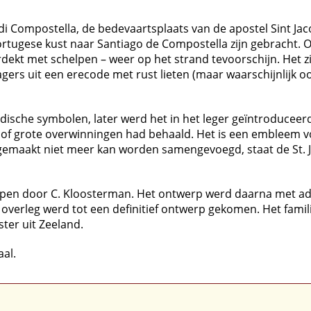
o di Compostella, de bedevaartsplaats van de apostel Sint 
rtugese kust naar Santiago de Compostella zijn gebracht. 
ekt met schelpen – weer op het strand tevoorschijn. Het z
agers uit een erecode met rust lieten (maar waarschijnlijk 
ldische symbolen, later werd het in het leger geïntroduceer
f grote overwinningen had behaald. Het is een embleem voo
is gemaakt niet meer kan worden samengevoegd, staat de St.
rpen door C. Kloosterman. Het ontwerp werd daarna met adv
 overleg werd tot een definitief ontwerp gekomen. Het fami
ster uit Zeeland.
al.