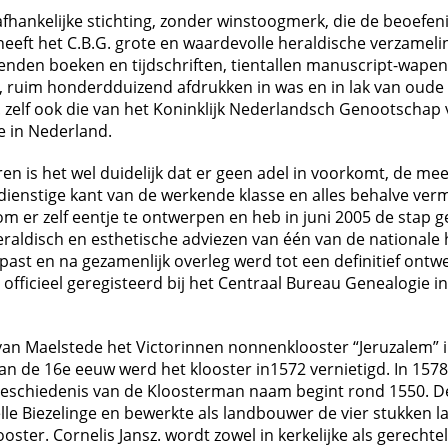
nafhankelijke stichting, zonder winstoogmerk, die de beoef
 heeft het C.B.G. grote en waardevolle heraldische verzameli
enden boeken en tijdschriften, tientallen manuscript-wapen
 ruim honderdduizend afdrukken in was en in lak van oud
G. zelf ook die van het Koninklijk Nederlandsch Genootsch
 in Nederland.
en is het wel duidelijk dat er geen adel in voorkomt, de 
edienstige kant van de werkende klasse en alles behalve ver
g om er zelf eentje te ontwerpen en heb in juni 2005 de st
ldisch en esthetische adviezen van één van de nationale h
past en na gezamenlijk overleg werd tot een definitief on
fficieel geregisteerd bij het Centraal Bureau Genealogie i
 van Maelstede het Victorinnen nonnenklooster “Jeruzalem” in
van de 16e eeuw werd het klooster in1572 vernietigd. In 157
geschiedenis van de Kloosterman naam begint rond 1550. De
le Biezelinge en bewerkte als landbouwer de vier stukken 
looster. Cornelis Jansz. wordt zowel in kerkelijke als gerecht