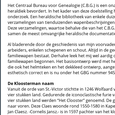
Het Centraal Bureau voor Genealogie (C.B.G.) is een o
heraldiek bevordert. In het kader van deze doelstelling
onderzoek. Een heraldische bibliotheek van enkele duiz
verzamelingen van tienduizenden wapenbeschrijvingen,
Deze verzamelingen, waartoe behalve die van het C.B.
samen de meest omvangrijke heraldische documentatie
Al bladerende door de geschiedenis van mijn voorvader
arbeiders, enkelen schepenen en schout. Altijd in de g
familiewapen bestaat. Derhalve leek het mij wel aardi
familiewapen begonnen. Het basisontwerp werd met hera
die ook het helmteken en het dekkleed ontwierp, aange
esthetisch correct en is nu onder het GBG nummer 945 o
De Kloosterman naam
Vanuit de orde van St.-Victor stichtte in 1246 Wolfaard
vier stukken land. Gedurende de iconoclastische furie 
vier stukken land werden “Het Clooster” genoemd. De 
naar voren. Deze Claes woonde rond 1550-1580 in Kapel
Jan Claesz. -Cornelis Jansz.- is in 1597 pachter van het k