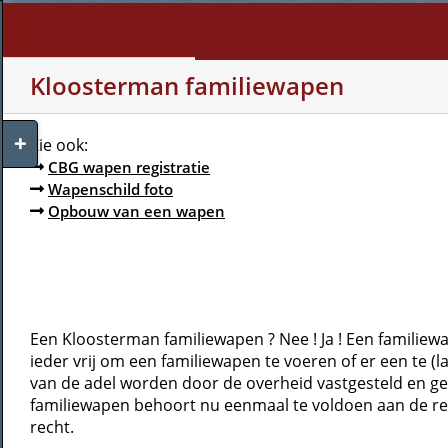
Skip
to
content
WHO AM I?
MY INTERE
Kloosterman familiewapen
Toggle
Zie ook:
Sliding
CBG wapen registratie
Bar
Wapenschild foto
Area
Opbouw van een wapen
Een Kloosterman familiewapen ? Nee ! Ja ! Een familiewa
ieder vrij om een familiewapen te voeren of er een te (
van de adel worden door de overheid vastgesteld en ge
familiewapen behoort nu eenmaal te voldoen aan de rege
recht.