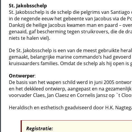
St. Jakobsschelp
St. Jakobsschelp is de schelp die pelgrims van Santiag
in de negende eeuw het gebeente van Jacobus via de Po
Dankzij de heilige Jacobus kwamen man en paard – overd
genaaid, gaf bescherming tegen struikrovers, die de dr
niets te halen viel).
De St. Jakobsschelp is een van de meest gebruikte hera
gemaakt, belangrijke marine commando’s had gevoerd o
kruisvaarders families. Omdat de schelp als hij open 
Ontwerper
:
De basis van het wapen schild werd in juni 2005 ontwo
en het dekkleed ontwierp, aangepast en na gezamenlijk
voorvader Claes, Jan Claesz en Cornelis Jansz op `t Cloo
Heraldisch en esthetisch geadviseerd door H.K. Nagtega
Registratie: