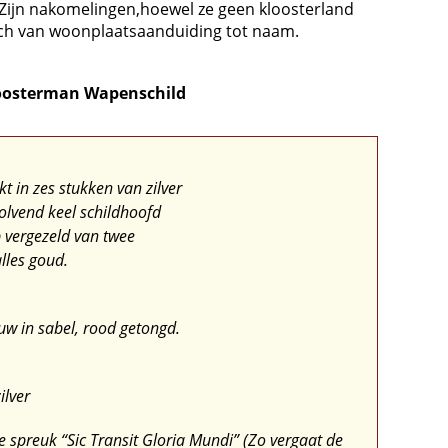
s. Zijn nakomelingen,hoewel ze geen kloosterland
ch van woonplaatsaanduiding tot naam.
loosterman Wapenschild
t in zes stukken van zilver
golvend keel schildhoofd
p vergezeld van twee
lles goud.
w in sabel, rood getongd.
ilver
e spreuk “Sic Transit Gloria Mundi” (
Zo vergaat de