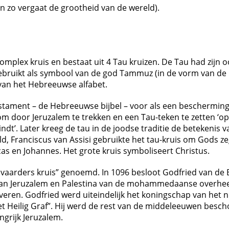
en zo vergaat de grootheid van de wereld).
mplex kruis en bestaat uit 4 Tau kruizen. De Tau had zijn 
gebruikt als symbool van de god Tammuz (in de vorm van de m
n van het Hebreeuwse alfabet.
stament – de Hebreeuwse bijbel – voor als een beschermings
et om door Jeruzalem te trekken en een Tau-teken te zetten 
ndt’. Later kreeg de tau in de joodse traditie de betekenis v
, Franciscus van Assisi gebruikte het tau-kruis om Gods zeg
s en Johannes. Het grote kruis symboliseert Christus.
vaarders kruis” genoemd. In 1096 besloot Godfried van de 
 van Jeruzalem en Palestina van de mohammedaanse overheers
iveren. Godfried werd uiteindelijk het koningschap van het 
t Heilig Graf”. Hij werd de rest van de middeleeuwen bescho
ngrijk Jeruzalem.