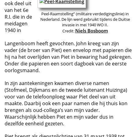
ook deel uit
van het 6e
Peel-Raamstelling” (militaire verdedigingslinie) in
R.I. die in de
Nederland. De lijn werd gebruikt tijdens de Duitse
meidagen
invasie in mei 1940 WO II.
1940 in
Niels Bosboom
Credit:
Langenboom heeft gevochten. John kreeg van zijn
vader (de broer van Piet) een envelop met papieren die
hij na het overlijden van Piet in bewaring had gekregen.
Onder die papieren een soort dagboek van de eerste
oorlogsmaand.
In zijn aantekeningen kwamen diverse namen
(Stofmeel, Dijkmans en de tweede luitenant Huizinga)
voor van de telefoonploeg waar Piet deel van uit
maakte. Daarbij ook een paar namen die hij thuis kon
brengen als oud-collega’s van mijn vader.
Waarschijnlijk hebben Piet en mijn vader dus in
dezelfde eenheid gezeten.
Piet brengt als dienstplichtige van 31 maart 1938 tot