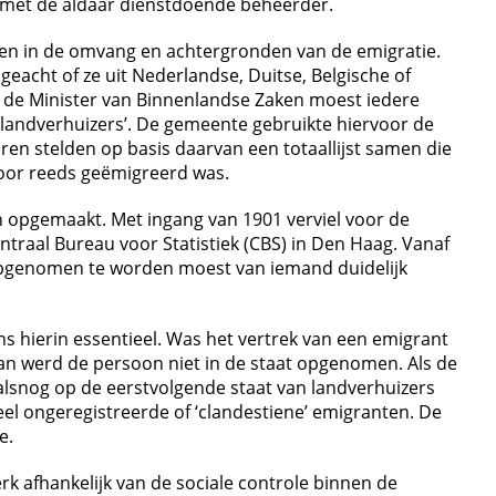
 met de aldaar dienstdoende beheerder.
jgen in de omvang en achtergronden van de emigratie.
eacht of ze uit Nederlandse, Duitse, Belgische of
n de Minister van Binnenlandse Zaken moest iedere
n landverhuizers’. De gemeente gebruikte hiervoor de
en stelden op basis daarvan een totaallijst samen die
voor reeds geëmigreerd was.
 opgemaakt. Met ingang van 1901 verviel voor de
ntraal Bureau voor Statistiek (CBS) in Den Haag. Vanaf
opgenomen te worden moest van iemand duidelijk
 hierin essentieel. Was het vertrek van een emigrant
dan werd de persoon niet in de staat opgenomen. Als de
lsnog op de eerstvolgende staat van landverhuizers
el ongeregistreerde of ‘clandestiene’ emigranten. De
e.
rk afhankelijk van de sociale controle binnen de