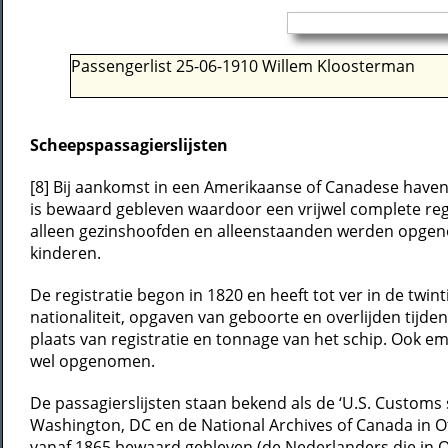
Passengerlist 25-06-1910 Willem Kloosterman
Scheepspassagierslijsten
[8] Bij aankomst in een Amerikaanse of Canadese haven 
is bewaard gebleven waardoor een vrijwel complete regis
alleen gezinshoofden en alleenstaanden werden opgenome
kinderen.
De registratie begon in 1820 en heeft tot ver in de twi
nationaliteit, opgaven van geboorte en overlijden tijd
plaats van registratie en tonnage van het schip. Ook e
wel opgenomen.
De passagierslijsten staan bekend als de ‘U.S. Customs
Washington, DC en de National Archives of Canada in Ott
vanaf 1865 bewaard gebleven (de Nederlanders die in Qu