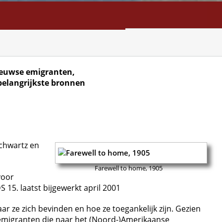
NFO
SEARCH
CONTACT
euwse emigranten,
belangrijkste bronnen
chwartz en
Farewell to home, 1905
voor
 15. laatst bijgewerkt april 2001
 ze zich bevinden en hoe ze toegankelijk zijn. Gezien
 emigranten die naar het (Noord-)Amerikaanse