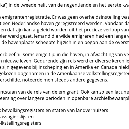
ka’) in de tweede helft van de negentiende en het eerste kw
le emigrantenregistratie. Er was geen overheidsinstelling
uit een Nederlandse haven geregistreerd werden. Vandaar d
at zijn kan afgeleid worden uit het precieze verloop van h
r werd gezet. Iemand die wilde emigreren had een lange weg 
in de havenplaats scheepte hij zich in en begon aan de overs
leef hij soms enige tijd in die haven, in afwachting van ve
n nieuwe leven. Gedurende zijn reis werd er diverse keren 
de zijn gegevens bij inscheping en in Amerika en Canada hi
ekozen opgenomen in de Amerikaanse volkstellingsregisters
 verschilde, noteerde men steeds andere gegevens.
tstaan van de reis van de emigrant. Ook kan zo een lacune 
 neerslag over langere perioden in openbare archiefbewaar
bevolkingsregisters en staten van landverhuizers
assagierslijsten
lkstellingsregisters