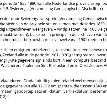
de periode 1835-1880 van alle Nederlandse provincies zijn 
R.P. Swierenga (Verzameling Genealogische Afschriften nr 
 al eerder door Swierenga verspreid (Verzameling Genealogis
okopieën van de originele staten samen met de index 1839
ledig uitgeschreven weergeven. – Vindplaatsen, na 1900 De g
emaakt werden), berusten in principe in de archieven van de
 en het meest betrouwbaar is evenwel vanaf 1901 meteen he
rokken emigrant onbekend is, kan sinds kort een nieuwe t
ing Zeeland alle in de periode 1901-1920 geëmigreerde inw
ngrijkste gegevens zijn sinds kort in een computerbestand 
p Walcheren, Tholen en Sint Philipsland en in Oost Zeeuws
Vlaanderen. Omdat uit dit gebied relatief veel mensen zijn
 de gegevens van alle 12.012 emigranten, die tussen 1840 en
rnaam, geboorteplaats en -datum, vertrekdatum, bestemmin
812)<