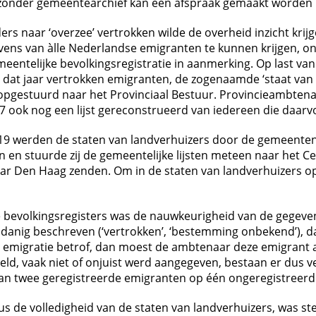
n zonder gemeentearchief kan een afspraak gemaakt worden
rs naar ‘overzee’ vertrokken wilde de overheid inzicht kri
ens van àlle Nederlandse emigranten te kunnen krijgen, ong
eentelijke bevolkingsregistratie in aanmerking. Op last va
 in dat jaar vertrokken emigranten, de zogenaamde ‘staat va
opgestuurd naar het Provinciaal Bestuur. Provincieambtenar
47 ook nog een lijst gereconstrueerd van iedereen die daar
919 werden de staten van landverhuizers door de gemeenten
 en stuurde zij de gemeentelijke lijsten meteen naar het Ce
ar Den Haag zenden. Om in de staten van landverhuizers 
bevolkingsregisters was de nauwkeurigheid van de gegevens
 zodanig beschreven (‘vertrokken’, ‘bestemming onbekend’), 
 emigratie betrof, dan moest de ambtenaar deze emigrant a
d, vaak niet of onjuist werd aangegeven, bestaan er dus ve
van twee geregistreerde emigranten op één ongeregistreerd
s de volledigheid van de staten van landverhuizers, was ste