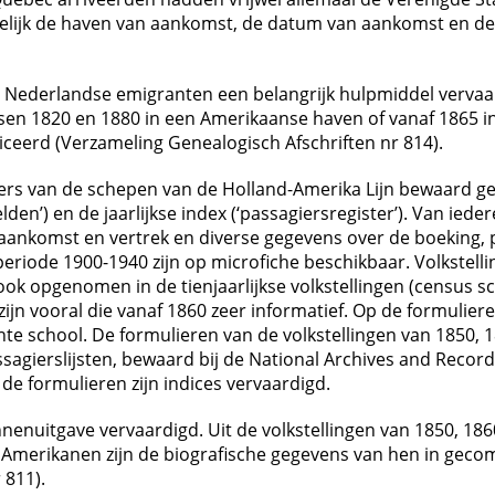
elijk de haven van aankomst, de datum van aankomst en de
an Nederlandse emigranten een belangrijk hulpmiddel vervaa
ssen 1820 en 1880 in een Amerikaanse haven of vanaf 1865
ceerd (Verzameling Genealogisch Afschriften nr 814).
ters van de schepen van de Holland-Amerika Lijn bewaard g
den’) en de jaarlijkse index (‘passagiersregister’). Van ie
aankomst en vertrek en diverse gegevens over de boeking, pri
periode 1900-1940 zijn op microfiche beschikbaar. Volkstel
 opgenomen in de tienjaarlijkse volkstellingen (census sch
ijn vooral die vanaf 1860 zeer informatief. Op de formulier
te school. De formulieren van de volkstellingen van 1850, 18
agierslijsten, bewaard bij de National Archives and Record
 de formulieren zijn indices vervaardigd.
nenuitgave vervaardigd. Uit de volkstellingen van 1850, 1860
erikanen zijn de biografische gegevens van hen in gecomp
 811).