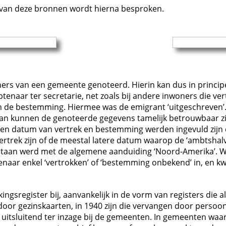
van deze bronnen wordt hierna besproken.
oners van een gemeente genoteerd. Hierin kan dus in princi
tenaar ter secretarie, net zoals bij andere inwoners die v
de bestemming. Hiermee was de emigrant ‘uitgeschreven’. 
, dan kunnen de genoteerde gegevens tamelijk betrouwbaar zi
k een datum van vertrek en bestemming werden ingevuld zijn 
rtrek zijn of de meestal latere datum waarop de ‘ambtshalve
staan werd met de algemene aanduiding ‘Noord-Amerika’. Wan
ar enkel ‘vertrokken’ of ‘bestemming onbekend’ in, en kwa
ngsregister bij, aanvankelijk in de vorm van registers die
door gezinskaarten, in 1940 zijn die vervangen door persoo
, uitsluitend ter inzage bij de gemeenten. In gemeenten waar