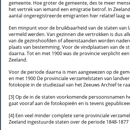
gemeente. Hoe groter de gemeente, des te meer mensen
het vertrek van iemand een emigratie betrof. In Zeela
aantal ongeregistreerde emigranten hier relatief laag w
Een minpunt voor de bruikbaarheid van de staten van la
vermeld werden. Van gezinnen die vertrokken is dus all
van de gezinshoofden of alleenstaanden worden nadere g
plaats van bestemming. Voor de vindplaatsen van de s
daarna. Tot en met 1900 was de provincie verplicht een 
Zeeland.
Voor de periode daarna is men aangewezen op de gemeen
en met 1900 De provinciale verzamelstaten van landverhu
fotokopie in de studiezaal van het Zeeuws Archief te r
[3] Op de in de staten voorkomende persoonsnamen hee
gaat vooraf aan de fotokopieën en is tevens gepublicee
[4] Een veel minder complete serie provinciale verzamel
Zeeland ingestuurde staten over de periode 1848-1877 o