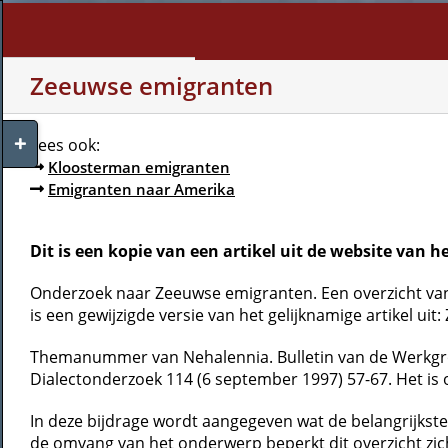
Skip
to
content
WHO AM I?
MY INTERE
Zeeuwse emigranten
Toggle
Lees ook:
Sliding
Kloosterman emigranten
Bar
Emigranten naar Amerika
Area
Dit is een kopie van een artikel uit de website van h
Onderzoek naar Zeeuwse emigranten. Een overzicht van
is een gewijzigde versie van het gelijknamige artikel u
Themanummer van Nehalennia. Bulletin van de Werkgro
Dialectonderzoek 114 (6 september 1997) 57-67. Het is oo
In deze bijdrage wordt aangegeven wat de belangrijkste
de omvang van het onderwerp beperkt dit overzicht zi