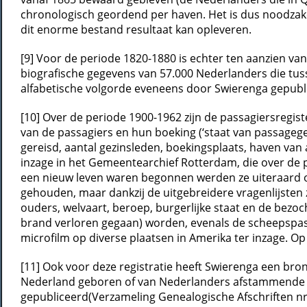
chronologisch geordend per haven. Het is dus noodzak
dit enorme bestand resultaat kan opleveren.
[9] Voor de periode 1820-1880 is echter ten aanzien v
biografische gegevens van 57.000 Nederlanders die tu
alfabetische volgorde eveneens door Swierenga gepubli
[10] Over de periode 1900-1962 zijn de passagiersregis
van de passagiers en hun boeking (‘staat van passagegel
gereisd, aantal gezinsleden, boekingsplaats, haven van 
inzage in het Gemeentearchief Rotterdam, die over de 
een nieuw leven waren begonnen werden ze uiteraard ook
gehouden, maar dankzij de uitgebreidere vragenlijsten z
ouders, welvaart, beroep, burgerlijke staat en de bezoch
brand verloren gegaan) worden, evenals de scheepspass
microfilm op diverse plaatsen in Amerika ter inzage. Op
[11] Ook voor deze registratie heeft Swierenga een bron
Nederland geboren of van Nederlanders afstammende Am
gepubliceerd(Verzameling Genealogische Afschriften nr