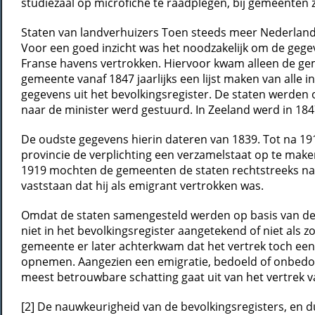
studiezaal op microfiche te raadplegen, bij gemeente
Staten van landverhuizers Toen steeds meer Nederlande
Voor een goed inzicht was het noodzakelijk om de gegev
Franse havens vertrokken. Hiervoor kwam alleen de gem
gemeente vanaf 1847 jaarlijks een lijst maken van alle
gegevens uit het bevolkingsregister. De staten werden 
naar de minister werd gestuurd. In Zeeland werd in 18
De oudste gegevens hierin dateren van 1839. Tot na 1
provincie de verplichting een verzamelstaat op te maken
1919 mochten de gemeenten de staten rechtstreeks na
vaststaan dat hij als emigrant vertrokken was.
Omdat de staten samengesteld werden op basis van de 
niet in het bevolkingsregister aangetekend of niet als
gemeente er later achterkwam dat het vertrek toch een
opnemen. Aangezien een emigratie, bedoeld of onbedoel
meest betrouwbare schatting gaat uit van het vertrek 
[2] De nauwkeurigheid van de bevolkingsregisters, en du