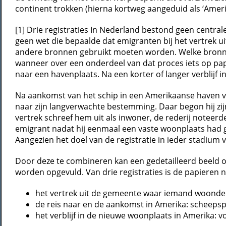
continent trokken (hierna kortweg aangeduid als ‘Ameri
[1] Drie registraties In Nederland bestond geen centra
geen wet die bepaalde dat emigranten bij het vertrek 
andere bronnen gebruikt moeten worden. Welke bronnen d
wanneer over een onderdeel van dat proces iets op papie
naar een havenplaats. Na een korter of langer verblijf 
Na aankomst van het schip in een Amerikaanse haven verb
naar zijn langverwachte bestemming. Daar begon hij zij
vertrek schreef hem uit als inwoner, de rederij noteer
emigrant nadat hij eenmaal een vaste woonplaats had g
Aangezien het doel van de registratie in ieder stadium
Door deze te combineren kan een gedetailleerd beeld on
worden opgevuld. Van drie registraties is de papieren
het vertrek uit de gemeente waar iemand woonde: 
de reis naar en de aankomst in Amerika: scheepsp
het verblijf in de nieuwe woonplaats in Amerika: vo