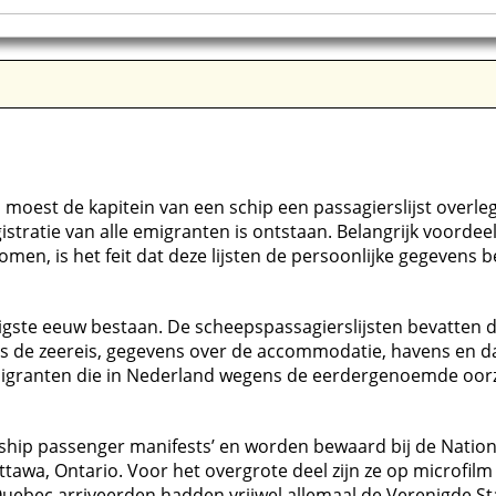
moest de kapitein van een schip een passagierslijst overleg
tratie van alle emigranten is ontstaan. Belangrijk voordeel
n, is het feit dat deze lijsten de persoonlijke gegevens b
ntigste eeuw bestaan. De scheepspassagierslijsten bevatten d
ens de zeereis, gegevens over de accommodatie, havens en d
migranten die in Nederland wegens de eerdergenoemde oorzake
 ship passenger manifests’ en worden bewaard bij de Natio
awa, Ontario. Voor het overgrote deel zijn ze op microfilm 
ebec arriveerden hadden vrijwel allemaal de Verenigde Stat