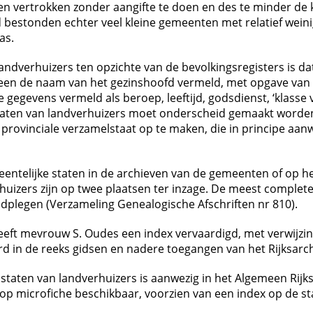
 vertrokken zonder aangifte te doen en des te minder de 
nd bestonden echter veel kleine gemeenten met relatief we
as.
ndverhuizers ten opzichte van de bevolkingsregisters is da
een de naam van het gezinshoofd vermeld, met opgave van he
egevens vermeld als beroep, leeftijd, godsdienst, ‘klasse 
taten van landverhuizers moet onderscheid gemaakt worden
provinciale verzamelstaat op te maken, die in principe aanwe
telijke staten in de archieven van de gemeenten of op het 
izers zijn op twee plaatsen ter inzage. De meest complete se
aadplegen (Verzameling Genealogische Afschriften nr 810).
ft mevrouw S. Oudes een index vervaardigd, met verwijzing
rd in de reeks gidsen en nadere toegangen van het Rijksarch
staten van landverhuizers is aanwezig in het Algemeen Rijks
p microfiche beschikbaar, voorzien van een index op de sta