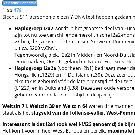
Zeldzame Connectie
1 op
478
Slechts 511 personen die een Y-DNA test hebben gedaan me
Haplogroep I2a2
wordt in het grootste deel van Eur
zijn tot nu toe verschillende mesolithische I2a2-mons
v.Chr.), de ijzeren poorten tussen Servië en Roemenië 
uit ca. 5200 v.Chr.).
Tegenwoordig piekt I2a2 in Midden- en Noord-Duitsla
Denemarken, Oost-Engeland en Noord-Frankrijk. Het i
Haplogroep I2a2a
(voorheen I2b1) bedraagt meer dan
Hongarije (L1229) en in Duitsland (L38). Deze zeer o
elke tak is gebeurd vóór de late bronstijd of de ijze
(L1229) en in Duitsland (L38). Deze zeer oude verspr
gebeurd vóór de late bronstijd of de ijzertijd.
Weltzin 71, Weltzin 39 en Weltzin 64
waren drie mannen 
staat als het
slagveld van de Tollense-vallei, West-Pom
Interessant is dat I2a1 (ook wel I-M26 genoemd) de bijn
Het komt voor in heel West-Europa en bereikt
maximale fr