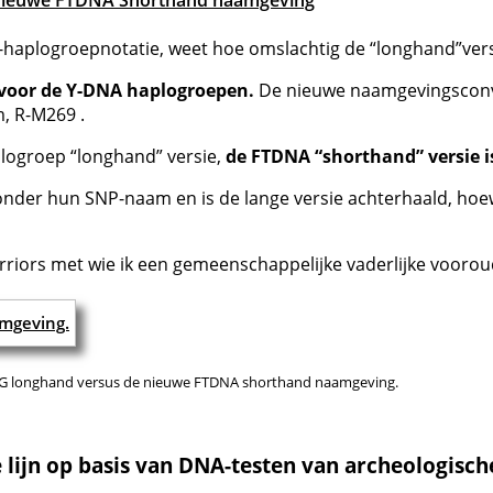
 nieuwe FTDNA Shorthand naamgeving
haplogroepnotatie, weet hoe omslachtig de “longhand”versi
voor de Y-DNA haplogroepen.
De nieuwe naamgevingsconv
, R-M269 .
logroep “longhand” versie,
de FTDNA “shorthand” versie i
der hun SNP-naam en is de lange versie achterhaald, hoewel
riors met wie ik een gemeenschappelijke vaderlijke voorou
G longhand versus de nieuwe FTDNA shorthand naamgeving.
lijn op basis van DNA-testen van archeologische