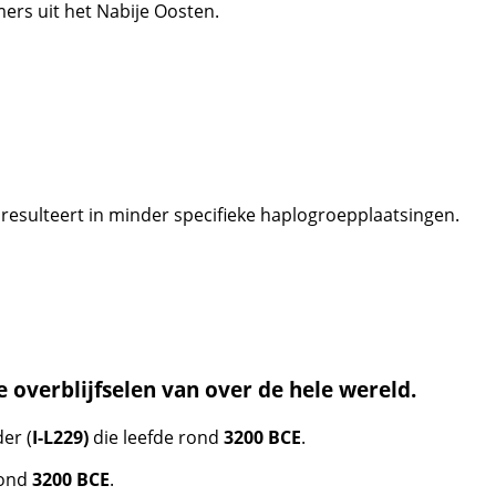
rs uit het Nabije Oosten.
sulteert in minder specifieke haplogroepplaatsingen.
 overblijfselen van over de hele wereld.
er (
I-L229)
die leefde rond
3200 BCE
.
rond
3200 BCE
.