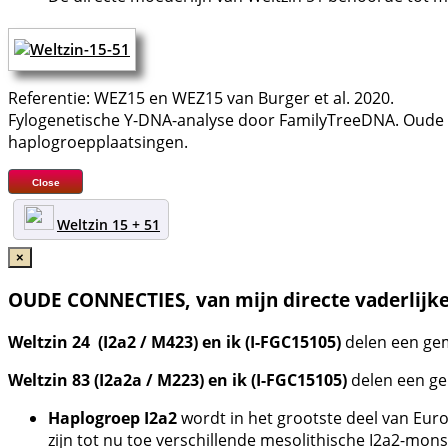
Referentie: WEZ15 en WEZ15 van Burger et al. 2020.
Fylogenetische Y-DNA-analyse door FamilyTreeDNA. Oude 
haplogroepplaatsingen.
Close
Weltzin 15 + 51
×
OUDE CONNECTIES, van mijn directe vaderlijke 
Weltzin 24 (I2a2 / M423) en ik (I-FGC15105)
delen een gem
Weltzin 83 (I2a2a / M223) en ik (I-FGC15105)
delen een ge
Haplogroep I2a2
wordt in het grootste deel van Eur
zijn tot nu toe verschillende mesolithische I2a2-mons