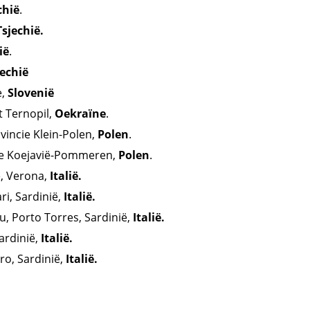
chië
.
sjechië.
ië
.
jechië
e,
Slovenië
t Ternopil,
Oekraïne
.
vincie Klein-Polen,
Polen
.
ie Koejavië-Pommeren,
Polen
.
e, Verona,
Italië.
ri,
Sardinië,
Italië.
u, Porto Torres,
Sardinië,
Italië.
ardinië,
Italië.
ro, Sardinië,
Italië.