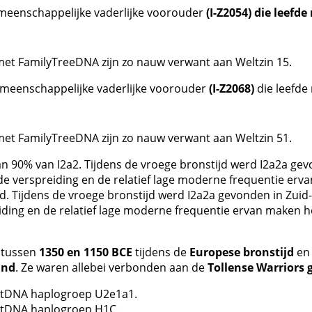
meenschappelijke vaderlijke voorouder
(I-Z2054) die leefd
et FamilyTreeDNA zijn zo nauw verwant aan Weltzin 15.
meenschappelijke vaderlijke voorouder
(I-Z2068)
die leefde
et FamilyTreeDNA zijn zo nauw verwant aan Weltzin 51.
 90% van I2a2. Tijdens de vroege bronstijd werd I2a2a gevo
ude verspreiding en de relatief lage moderne frequentie er
rtijd. Tijdens de vroege bronstijd werd I2a2a gevonden in Zui
eiding en de relatief lage moderne frequentie ervan maken he
 tussen
1350 en 1150 BCE
tijdens de
Europese bronstijd
en 
and
. Ze waren allebei verbonden aan de
Tollense Warriors 
 mtDNA haplogroep U2e1a1.
 mtDNA haplogroep H1C.