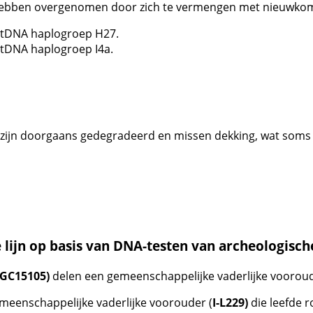
 hebben overgenomen door zich te vermengen met nieuwkome
 mtDNA haplogroep H27.
mtDNA haplogroep I4a.
jn doorgaans gedegradeerd en missen dekking, wat soms re
lijn op basis van DNA-testen van archeologische
-FGC15105)
delen een gemeenschappelijke vaderlijke vooroud
meenschappelijke vaderlijke voorouder (
I-L229)
die leefde 