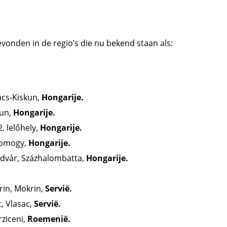
nden in de regio’s die nu bekend staan ​​als:
cs-Kiskun,
Hongarije.
kun,
Hongarije.
. lelőhely,
Hongarije.
Somogy,
Hongarije.
ldvár, Százhalombatta,
Hongarije.
rin, Mokrin,
Servië.
t, Vlasac,
Servië.
ziceni,
Roemenië.