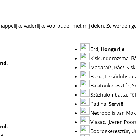
appelijke vaderlijke voorouder met mij delen. Ze werden gevo
Erd,
Hongarije
Kiskundorozsma, Bá
and.
Madaraís, Bács-Kis
Buria, Felsődobsza-2
Balatonkeresztúr, 
Százhalombatta, Fö
Padina,
Servië.
Necropolis van Mok
Vlasac, IJzeren Poor
nd.
Bodrogkeresztür, Ur
d.