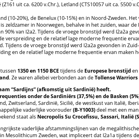
(Z161 uit ca. 6200 v.Chr.), Letland (CTS10057 uit ca. 5500 v.
nd (10-20%), de Benelux (10-15%) en in Noord-Zweden. Het 
s zeldzamer in Noorwegen, behalve in het zuiden, waar de D
 90% van I2a2. Tijdens de vroege bronstijd werd I2a2a gevo
ude verspreiding en de relatief lage moderne frequentie er
rtijd. Tijdens de vroege bronstijd werd I2a2a gevonden in Zui
eiding en de relatief lage moderne frequentie ervan maken he
 tussen
1350 en 1150 BCE
tijdens de
Europese bronstijd
en 
land
. Ze waren allebei verbonden aan de
Tollense Warriors
aam “Sardijns” (afkomstig uit Sardinië) heeft.
equenties onder de Sardiniërs (37,5%) en de Basken (5%
nd, Zwitserland, Sardinië, Sicilië, de westkust van Italië, I
appelijke vaderlijke voorouder
(B-Y1003)
deel met een ma
bekend staat als
Necropolis Su Crocefissu, Sassari, Italië (
angrijkste vaderlijke afstammingslijnen van de megalithisch
 in Mesolithicum Zweden, wat impliceert dat I2a1a tijdens d