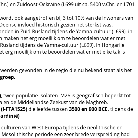
Chr.) en Zuidoost-Oekraïne (L699 uit ca. 5400 v.Chr. en L701
wordt ook aangetroffen bij 3 tot 10% van de inwoners van
eense invloed historisch gezien het sterkst was.
nden in Zuid-Rusland tijdens de Yamna-cultuur (L699), in
van maken het erg moeilijk om te beoordelen wat er met
d-Rusland tijdens de Yamna-cultuur (L699), in Hongarije
t erg moeilijk om te beoordelen wat er met elke tak is
werden gevonden in de regio die nu bekend staat als het
 groep.
)
, twee populatie-isolaten. M26 is geografisch beperkt tot
beria en de Middellandse Zeekust van de Maghreb.
n
(I-FTA1525)
die leefde tussen
3500 en 900 BCE.
tijdens de
Sardinië)
.
e culturen van West-Europa tijdens de neolithische en
e Mesolithische periode een zeer brede verspreiding had