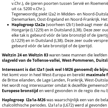
v.Chr.), de ijzeren poorten tussen Servië en Roemenië 
uit ca. 5200 v.Chr.).
Tegenwoordig piekt I2a2 in Midden- en Noord-Duitsla
Denemarken, Oost-Engeland en Noord-Frankrijk. Het i
Haplogroep I2a2a
(voorheen I2b1) bedraagt meer dan
Hongarije (L1229) en in Duitsland (L38). Deze zeer o
elke tak is gebeurd vóór de late bronstijd of de ijze
(L1229) en in Duitsland (L38). Deze zeer oude verspr
gebeurd vóór de late bronstijd of de ijzertijd.
Weltzin 24 en Weltzin 83
waren twee mannen die leefden
slagveld van de Tollense-vallei, West-Pommeren, Duits
Interessant is dat I2a1 (ook wel I-M26 genoemd) de bijn
Het komt voor in heel West-Europa en bereikt
maximale fr
de Britse eilanden, de Lage Landen, Frankrijk, West-Duitsla
Het wordt nog interessanter omdat ik dezelfde gemeensch
Europese bronstijd
en werd gevonden in de regio die nu 
Haplogroep I2a1a-M26
was waarschijnlijk een van de bel
chalcolithische periodes. I2a1a1a (L672) werd al gevonden