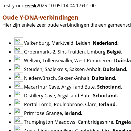
Skip
test-y-ned
2025-10-05T14:04:17+01:00
ceesk
to
Oude Y-DNA-verbindingen
content
Hier zijn enkele zeer oude verbindingen die een gemeensch
Valkenburg, Marktveld, Leiden,
Nederland.
Groenmarkt-2, Sint-Truiden, Limburg,
België.
Weltzin, Tollensevallei, West-Pommeren,
Duitsl
Steuden, Saalekreis, Saksen-Anhalt,
Duitsland.
Niederwünsch, Saksen-Anhalt,
Duitsland.
Macarthur Cave, Argyll and Bute,
Schotland.
Distillery Cave, Argyll and Bute,
Schotland.
Portal Tomb, Poulnabrone, Clare,
Ierland.
Primrose Grange,
Ierland.
Trumpington Meadows, Cambridgeshire,
Engela
Augustijner monniken, Cambridgeshire,
Engelan