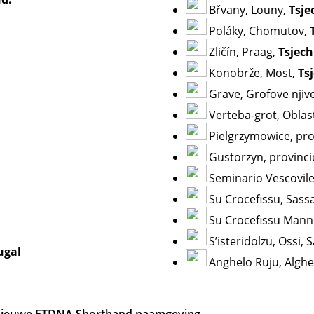
Břvany, Louny,
Tsje
Poláky, Chomutov,
T
Zličín, Praag,
Tsjech
Konobrže, Most,
Ts
Grave, Grofove njiv
Verteba-grot, Oblas
Pielgrzymowice, pro
Gustorzyn, provinc
Seminario Vescovil
Su Crocefissu, Sassa
Su Crocefissu Mann
S’isteridolzu,
Ossi,
S
ugal
Anghelo Ruju, Alghe