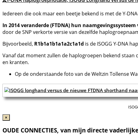
Y-DNA haplogroepnotatie, ISOGG Longhand versus de
Iedereen die ook maar een beetje bekend is met de Y-DNA-
In 2014 veranderde (FTDNA) hun naamgevingssysteem 
door de SNP verkorte versie van dezelfde haplogroepnaam
Bijvoorbeeld,
R1b1a1b1a1a2c1a1d
is de ISOGG Y-DNA hap
Vanaf dat moment zullen de haplogroepen bekend staan ​​on
en kranten.
Op de onderstaande foto van de Weltzin Tollense War
ISOG
×
OUDE CONNECTIES, van mijn directe vaderlijke 