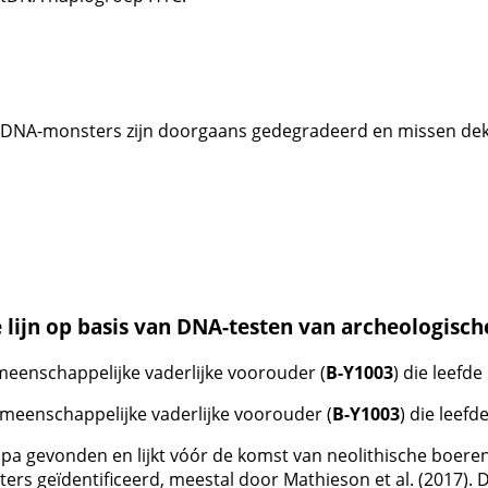
DNA-monsters zijn doorgaans gedegradeerd en missen dekki
lijn op basis van DNA-testen van archeologische
eenschappelijke vaderlijke voorouder (
B-Y1003
) die leefd
meenschappelijke vaderlijke voorouder (
B-Y1003
) die leef
opa gevonden en lijkt vóór de komst van neolithische boere
ters geïdentificeerd, meestal door Mathieson et al. (2017). 