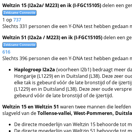
Weltzin 15 (I2a2a/ M223) en ik (I-FGC15105)
delen een ge
Zeldzame Connectie
1 op
737
Slechts 331 personen die een Y-DNA test hebben gedaan m
Weltzin 51 (I2a2a / M223) en ik (I-FGC15105)
delen een ge
Zeldzame Connectie
616
Slechts 396 personen die een Y-DNA test hebben gedaan m
Haplogroep I2a2a
(voorheen I2b1) bedraagt meer dan
Hongarije (L1229) en in Duitsland (L38). Deze zeer o
elke tak is gebeurd vóór de late bronstijd of de ijze
(L1229) en in Duitsland (L38). Deze zeer oude verspr
gebeurd vóór de late bronstijd of de ijzertijd.
Weltzin 15 en Weltzin 51
waren twee mannen die leefden
slagveld van de
Tollense-vallei, West-Pommeren, Duitsl
De directe moederlijn van Weltzin 15 behoorde tot
De directe moederlijn van Weltzin 51 behoorde tot