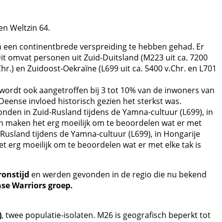
n Weltzin 64.
n een continentbrede verspreiding te hebben gehad. Er
Dit omvat personen uit Zuid-Duitsland (M223 uit ca. 7200
Chr.) en Zuidoost-Oekraïne (L699 uit ca. 5400 v.Chr. en L701
wordt ook aangetroffen bij 3 tot 10% van de inwoners van
eense invloed historisch gezien het sterkst was.
nden in Zuid-Rusland tijdens de Yamna-cultuur (L699), in
van maken het erg moeilijk om te beoordelen wat er met
d-Rusland tijdens de Yamna-cultuur (L699), in Hongarije
t erg moeilijk om te beoordelen wat er met elke tak is
ronstijd
en werden gevonden in de regio die nu bekend
nse Warriors groep.
)
, twee populatie-isolaten. M26 is geografisch beperkt tot