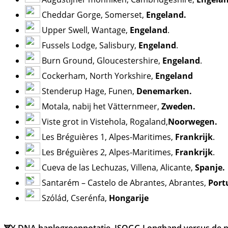
Cheddar Gorge, Somerset,
Engeland.
Upper Swell, Wantage,
Engeland
.
Fussels Lodge, Salisbury,
Engeland
.
Burn Ground, Gloucestershire,
Engeland
.
Cockerham, North Yorkshire,
Engeland
Stenderup Hage, Funen,
Denemarken.
Motala, nabij het Vätternmeer,
Zweden.
Viste grot in Vistehola, Rogaland,
Noorwegen.
Les Bréguières 1, Alpes-Maritimes,
Frankrijk
.
Les Bréguières 2, Alpes-Maritimes,
Frankrijk
.
Cueva de las Lechuzas, Villena, Alicante,
Spanje.
Santarém – Castelo de Abrantes, Abrantes,
Port
Szólád, Cserénfa,
Hongarije