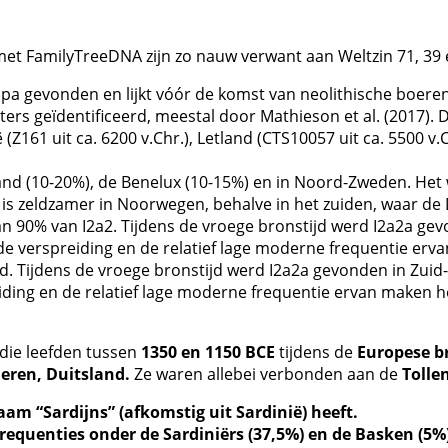
t FamilyTreeDNA zijn zo nauw verwant aan Weltzin 71, 39 e
opa gevonden en lijkt vóór de komst van neolithische boere
ters geïdentificeerd, meestal door Mathieson et al. (2017). 
(Z161 uit ca. 6200 v.Chr.), Letland (CTS10057 uit ca. 5500 v.
nd (10-20%), de Benelux (10-15%) en in Noord-Zweden. Het 
s zeldzamer in Noorwegen, behalve in het zuiden, waar de D
 90% van I2a2. Tijdens de vroege bronstijd werd I2a2a gevo
ude verspreiding en de relatief lage moderne frequentie er
rtijd. Tijdens de vroege bronstijd werd I2a2a gevonden in Zui
eiding en de relatief lage moderne frequentie ervan maken he
die leefden tussen
1350 en 1150 BCE
tijdens de
Europese b
meren, Duitsland.
Ze waren allebei verbonden aan de
Tolle
aam “Sardijns” (afkomstig uit Sardinië) heeft.
equenties onder de Sardiniërs (37,5%) en de Basken (5%