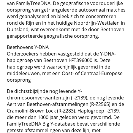
van FamilyTreeDNA. De geografische voorouderlijke
oorsprong van getrianguleerde autosomaal matches
werd geanalyseerd en bleek zich te concentreren
rond de Rijn en in het huidige Noordrijn-Westfalen in
Duitsland, wat overeenkomt met de door Beethoven
gerapporteerde geografische oorsprong.
Beethovens Y-DNA
Onderzoekers hebben vastgesteld dat de Y-DNA-
haplogroep van Beethoven I-FT396000 is. Deze
haplogroep werd waarschijnlijk gevormd in de
middeleeuwen, met een Oost- of Centraal-Europese
oorsprong
De dichtstbijzijnde nog levende Y-
chromosoomverwanten zijn (I-Z139), de nog levende
Aert van Beethoven-afstammelingen (R-Z2565) en de
Cramolini-Brown Lock (R-Z283). Haplogroep I-Z139,
die meer dan 1000 jaar geleden werd gevormd. De
FamilyTreeDNA Big Y-database bevat verschillende
geteste afstammelingen van deze lijn, met