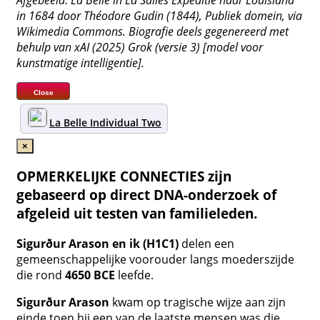
Afgebeeld: La Belle in La Salles Expeditie naar Louisiana
in 1684 door Théodore Gudin (1844), Publiek domein, via
Wikimedia Commons. Biografie deels gegenereerd met
behulp van xAI (2025) Grok (versie 3) [model voor
kunstmatige intelligentie].
Close
La Belle Individual Two
×
OPMERKELIJKE CONNECTIES zijn
gebaseerd op direct DNA-onderzoek of
afgeleid uit testen van familieleden.
Sigurður Arason en ik (H1C1)
delen een
gemeenschappelijke voorouder langs moederszijde
die rond
4650 BCE
leefde.
Sigurður Arason
kwam op tragische wijze aan zijn
einde toen hij een van de laatste mensen was die