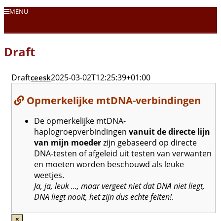
Skip
MENU
to
content
Draft
Draft
2025-03-02T12:25:39+01:00
ceesk
Opmerkelijke mtDNA-verbindingen
De opmerkelijke mtDNA-
haplogroepverbindingen
vanuit de directe lijn
van mijn moeder
zijn gebaseerd op directe
DNA-testen of afgeleid uit testen van verwanten
en moeten worden beschouwd als leuke
weetjes.
Ja, ja, leuk …, maar vergeet niet dat DNA niet liegt,
DNA liegt nooit, het zijn dus echte feiten!
.
×