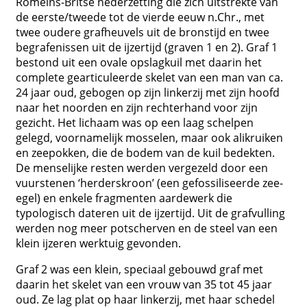
Romeins-Britse nederzetting die zich uitstrekte van
de eerste/tweede tot de vierde eeuw n.Chr., met
twee oudere grafheuvels uit de bronstijd en twee
begrafenissen uit de ijzertijd (graven 1 en 2). Graf 1
bestond uit een ovale opslagkuil met daarin het
complete gearticuleerde skelet van een man van ca.
24 jaar oud, gebogen op zijn linkerzij met zijn hoofd
naar het noorden en zijn rechterhand voor zijn
gezicht. Het lichaam was op een laag schelpen
gelegd, voornamelijk mosselen, maar ook alikruiken
en zeepokken, die de bodem van de kuil bedekten.
De menselijke resten werden vergezeld door een
vuurstenen ‘herderskroon’ (een gefossiliseerde zee-
egel) en enkele fragmenten aardewerk die
typologisch dateren uit de ijzertijd. Uit de grafvulling
werden nog meer potscherven en de steel van een
klein ijzeren werktuig gevonden.
Graf 2 was een klein, speciaal gebouwd graf met
daarin het skelet van een vrouw van 35 tot 45 jaar
oud. Ze lag plat op haar linkerzij, met haar schedel