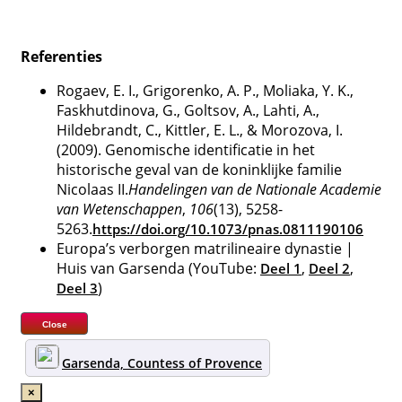
Referenties
Rogaev, E. I., Grigorenko, A. P., Moliaka, Y. K.,
Faskhutdinova, G., Goltsov, A., Lahti, A.,
Hildebrandt, C., Kittler, E. L., & Morozova, I.
(2009). Genomische identificatie in het
historische geval van de koninklijke familie
Nicolaas II.
Handelingen van de Nationale Academie
van Wetenschappen
,
106
(13), 5258-
5263.
https://doi.org/10.1073/pnas.0811190106
Europa’s verborgen matrilineaire dynastie |
Huis van Garsenda (YouTube:
,
,
Deel 1
Deel 2
)
Deel 3
Close
Garsenda, Countess of Provence
×