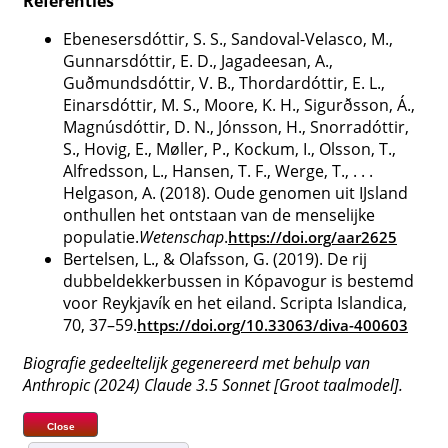
Referenties
Ebenesersdóttir, S. S., Sandoval-Velasco, M.,
Gunnarsdóttir, E. D., Jagadeesan, A.,
Guðmundsdóttir, V. B., Thordardóttir, E. L.,
Einarsdóttir, M. S., Moore, K. H., Sigurðsson, Á.,
Magnúsdóttir, D. N., Jónsson, H., Snorradóttir,
S., Hovig, E., Møller, P., Kockum, I., Olsson, T.,
Alfredsson, L., Hansen, T. F., Werge, T., . . .
Helgason, A. (2018). Oude genomen uit IJsland
onthullen het ontstaan ​​van de menselijke
populatie.
Wetenschap
.
https://doi.org/aar2625
Bertelsen, L., & Olafsson, G. (2019). De rij
dubbeldekkerbussen in Kópavogur is bestemd
voor Reykjavík en het eiland. Scripta Islandica,
70, 37–59.
https://doi.org/10.33063/diva-400603
Biografie gedeeltelijk gegenereerd met behulp van
Anthropic (2024) Claude 3.5 Sonnet [Groot taalmodel].
Close