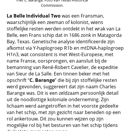
met C. Barange. Foto van Texas Historical
Commission.
La Belle Individual Two
was een Fransman,
waarschijnlijk een zeeman of kolonist, wiens
stoffelijke resten werden ontdekt in het wrak van La
Belle, een Frans schip dat in 1686 zonk in Matagorda
Bay, Texas. Genetische analyse identificeerde zijn
afkomst via Y-haplogroep R1b en mtDNA-haplogroep
H1n3, wat consistent is met West-Europese, met
name Franse, oorsprongen, en aansluit bij de
bemanning van René-Robert Cavelier, de expeditie
van Sieur de La Salle. Een tinnen beker met het
opschrift “
C. Barange
” die bij zijn stoffelijke resten
werd gevonden, suggereert dat zijn naam Charles
Barange was. Dit is een zeldzaam persoonlijk detail
uit de noodlottige koloniale onderneming. Zijn
lichaam werd aangetroffen in het voorste gedeelte
van het schip, met zijn gezicht naar beneden op een
rol ankertouw. Dit zou kunnen wijzen op zijn
mogelijke rol bij het besturen van het schip tijdens