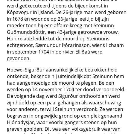
werd geëxecuteerd tijdens de bijeenkomst in
Kópavogur in IJsland. De 26-jarige man werd geboren
in 1678 en woonde op 26-jarige leeftijd bij zijn
moeder toen hij een affaire kreeg met Steinunn
Guðmundsdóttir, een 43-jarige getrouwde vrouw.
Hun relatie leidde tot de moord op Steinunns
echtgenoot, Sæmundur Þórarinsson, wiens lichaam
in september 1704 in de rivier Elliðaá werd
gevonden.
Hoewel Sigurður aanvankelijk elke betrokkenheid
ontkende, bekende hij uiteindelijk dat Steinunn hem
had aangemoedigd de moord te plegen. Beiden
werden op 14 november 1704 ter dood veroordeeld.
De volgende dag werd Sigurður onthoofd en werd
zijn hoofd op een paal gehangen als waarschuwing
voor anderen, terwijl Steinunn verdronk. Ze werden
begraven in ongewijde grond op een plek genaamd
Hjónadysjar, waar voorbijgangers stenen op hun
graven gooiden. Dit was een volksgebruik waarvan