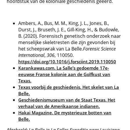
hoofdstuk van de koloniale geschiedenis geëerd.
Ambers, A., Bus, M. M., King, J. L., Jones, B.,
Durst, J., Bruseth, J. E., Gill-King, H., & Budowle,
B. (2020). Forensisch genetisch onderzoek naar
menselijke skeletresten die zijn gevonden bij
het scheepswrak van La Belle.
Forensic Science
International
,
306
, 110050.
https://doi.org/10.1016/j.forsciint.2019.110050
Karankawas.com. La Salle’s gedoemde 17e-
eeuwse Franse kolonie aan de Golfkust van
Texas.
Texas voorbij de geschiedenis. Het skelet van La
Belle.
Geschiedenismuseum van de Staat Texas. Het
verhaal van de Amerikaanse indianen.
Hakai Magazine. De mysterieuze botten van
Belle.