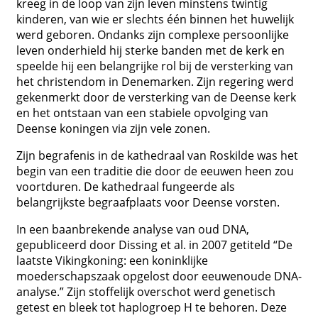
kreeg in de loop van zijn leven minstens twintig
kinderen, van wie er slechts één binnen het huwelijk
werd geboren. Ondanks zijn complexe persoonlijke
leven onderhield hij sterke banden met de kerk en
speelde hij een belangrijke rol bij de versterking van
het christendom in Denemarken. Zijn regering werd
gekenmerkt door de versterking van de Deense kerk
en het ontstaan ​​van een stabiele opvolging van
Deense koningen via zijn vele zonen.
Zijn begrafenis in de kathedraal van Roskilde was het
begin van een traditie die door de eeuwen heen zou
voortduren. De kathedraal fungeerde als
belangrijkste begraafplaats voor Deense vorsten.
In een baanbrekende analyse van oud DNA,
gepubliceerd door Dissing et al. in 2007 getiteld “De
laatste Vikingkoning: een koninklijke
moederschapszaak opgelost door eeuwenoude DNA-
analyse.” Zijn stoffelijk overschot werd genetisch
getest en bleek tot haplogroep H te behoren. Deze