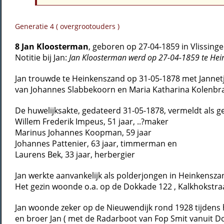
Generatie 4 ( overgrootouders )
8 Jan Kloosterman
, geboren op 27-04-1859 in Vlissingen
Notitie bij Jan:
Jan Kloosterman werd op 27-04-1859 te Hein
Jan trouwde te Heinkenszand op 31-05-1878 met Jannetj
van Johannes Slabbekoorn en Maria Katharina Kolenbr
De huwelijksakte, gedateerd 31-05-1878, vermeldt als g
Willem Frederik Impeus, 51 jaar, ..?maker
Marinus Johannes Koopman, 59 jaar
Johannes Pattenier, 63 jaar, timmerman en
Laurens Bek, 33 jaar, herbergier
Jan werkte aanvankelijk als polderjongen in Heinkenszan
Het gezin woonde o.a. op de Dokkade 122 , Kalkhokstraat
Jan woonde zeker op de Nieuwendijk rond 1928 tijdens h
en broer Jan ( met de Radarboot van Fop Smit vanuit Do