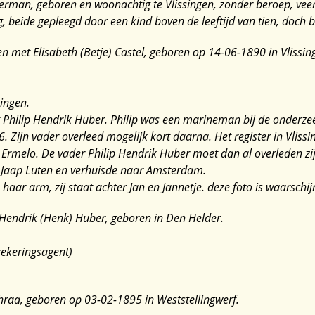
rman, geboren en woonachtig te Vlissingen, zonder beroep, veer
, beide gepleegd door een kind boven de leeftijd van tien, doch 
gen met
Elisabeth (Betje) Castel, geboren op 14-06-1890 in Vlissin
ingen.
hilip Hendrik Huber. Philip was een marineman bij de onderzee
 Zijn vader overleed mogelijk kort daarna. Het register in Vlis
melo. De vader Philip Hendrik Huber moet dan al overleden zijn
 Jaap Luten en verhuisde naar Amsterdam.
p haar arm, zij staat achter Jan en Jannetje. deze foto is waarsch
 Hendrik (Henk) Huber, geboren in Den Helder.
zekeringsagent)
hraa, geboren op 03-02-1895 in Weststellingwerf.