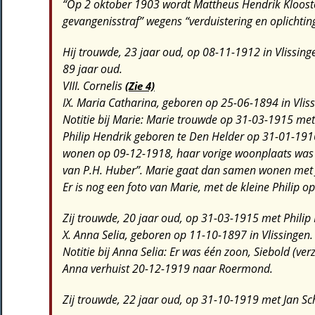
“Op 2 oktober 1903 wordt Mattheus Hendrik Klooste
gevangenisstraf” wegens “verduistering en oplichting
Hij trouwde, 23 jaar oud, op 08-11-1912 in Vlissin
89 jaar oud.
VIII. Cornelis
(Zie 4)
IX. Maria Catharina
, geboren op 25-06-1894 in Vliss
Notitie bij Marie:
Marie trouwde op 31-03-1915 met P
Philip Hendrik geboren te Den Helder op 31-01-1916.
wonen op 09-12-1918, haar vorige woonplaats was Er
van P.H. Huber”. Marie gaat dan samen wonen met
Er is nog een foto van Marie, met de kleine Philip o
Zij trouwde, 20 jaar oud, op 31-03-1915 met
Philip
X. Anna Selia
, geboren op 11-10-1897 in Vlissingen.
Notitie bij Anna Selia:
Er was één zoon, Siebold (ver
Anna verhuist 20-12-1919 naar Roermond.
Zij trouwde, 22 jaar oud, op 31-10-1919 met
Jan Sc