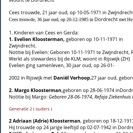
Woont te Dordrecht
Cees trouwde, 21 jaar oud, op 10-05-1971 in Zwijndrec
Dordrecht
Cees trouwde, 36 jaar oud, op 20-12-1985 in
met
He
1. Kinderen van Cees en Gerda:
1. Evelien Kloosterman,
geboren op 10-11-1971 in
Zwijndrecht.
Notitie bij Evelien: Geboren 10-11-1971 te Zwijndrecht
Werkt als stewardess bij de KLM, woont in Rijswijk (ZH)
Evelien ging samenleven, 30 jaar oud, op 26-01-
2002 in Rijswijk met
Daniël
Verhoop
,27 jaar oud, gebo
2.
Margo Kloosterman
,geboren op 28-06-1974 inDordr
Notitie bij Margo:
Geboren 28-06-1974, Refaja Ziekenhuis 
Generatie 2 ( ouders )
2 Adriaan (Adrie) Kloosterman
, geboren op 18-12-1917
Hij trouwde op 24 jarige leeftijd op 02-07-1942 in Dordr