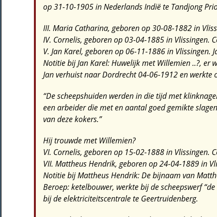
op 31-10-1905 in Nederlands Indië te Tandjong Pri
III. Maria Catharina
, geboren op 30-08-1882 in Vlis
IV. Cornelis
, geboren op 03-04-1885 in Vlissingen. C
V. Jan Karel
, geboren op 06-11-1886 in Vlissingen. J
Notitie bij Jan Karel:
Huwelijk met Willemien ..?, er 
Jan verhuist naar Dordrecht 04-06-1912 en werkte 
“De scheepshuiden werden in die tijd met klinknage
een arbeider die met en aantal goed gemikte slagen
van deze kokers.”
Hij trouwde met
Willemien?
VI. Cornelis
, geboren op 15-02-1888 in Vlissingen. 
VII. Mattheus Hendrik
, geboren op 24-04-1889 in Vl
Notitie bij Mattheus Hendrik:
De bijnaam van Matth
Beroep: ketelbouwer, werkte bij de scheepswerf “de 
bij de elektriciteitscentrale te Geertruidenberg.