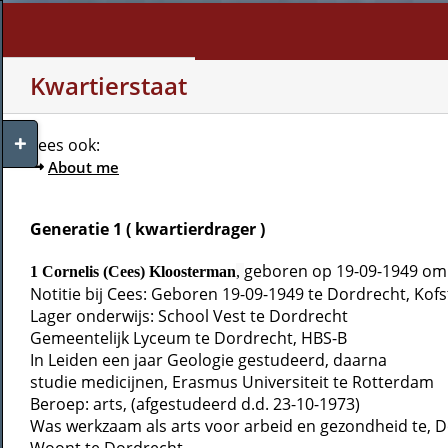
Skip
to
content
WHO AM I?
MY INTERE
Kwartierstaat
Toggle
Lees ook:
Sliding
About me
Bar
Area
Generatie 1 ( kwartierdrager )
geboren op 19-09-1949 om 
1 Cornelis (Cees) Kloosterman
,
Notitie bij Cees: Geboren 19-09-1949 te Dordrecht, Kofst
Lager onderwijs: School Vest te Dordrecht
Gemeentelijk Lyceum te Dordrecht, HBS-B
In Leiden een jaar Geologie gestudeerd, daarna
studie medicijnen, Erasmus Universiteit te Rotterdam
Beroep: arts, (afgestudeerd d.d. 23-10-1973)
Was werkzaam als arts voor arbeid en gezondheid te, 