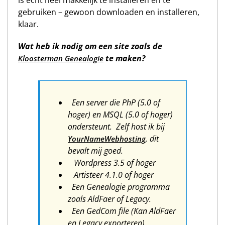
is echt heel makkelijk te installeren en te
gebruiken – gewoon downloaden en installeren,
klaar.
Wat heb ik nodig om een site zoals de
te maken?
Kloosterman Genealogie
Een server die PhP (5.0 of
hoger) en MSQL (5.0 of hoger)
ondersteunt. Zelf host ik bij
, dit
YourNameWebhosting
bevalt mij goed.
Wordpress 3.5 of hoger
Artisteer 4.1.0 of hoger
Een Genealogie programma
zoals AldFaer of Legacy.
Een GedCom file (Kan AldFaer
en Legacy exporteren).