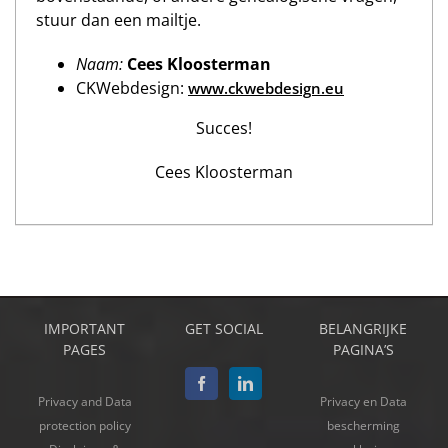
stuur dan een mailtje.
Naam:
Cees Kloosterman
CKWebdesign:
www.ckwebdesign.eu
Succes!
Cees Kloosterman
IMPORTANT
GET SOCIAL
BELANGRIJKE
PAGES
PAGINA’S
Privacy and Data
Privacy en Data
protection policy
bescherming