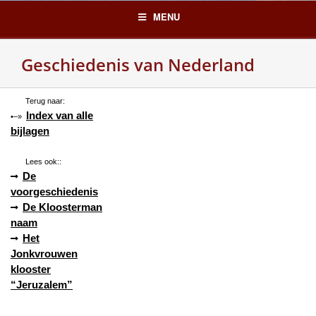
Skip
MENU
to
content
Geschiedenis van Nederland
Terug naar:
Index van alle
•–»
bijlagen
Lees ook::
De
voorgeschiedenis
De Kloosterman
naam
Het
Jonkvrouwen
klooster
“Jeruzalem”